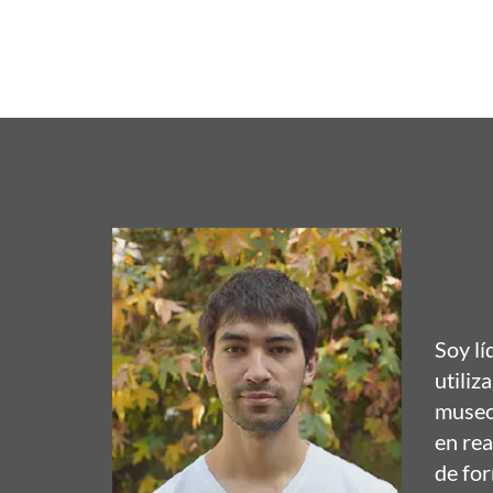
Soy lí
utiliz
museos
en rea
de fo