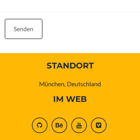
Senden
STANDORT
München, Deutschland
IM WEB
github
behance
youtube
vimeo